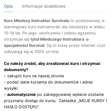
Instruktor
Opis
Informacje dodatkowe
-
Survival
wiek
Kurs Młodszy Instruktor Survivalu
to podstawowy, e-
15-
learningowy kurs instruktorski dla młodzieży w wieku
18
15-18 lat. Po jego ukończeniu i zdaniu egzaminu
lat
otrzymuje się
tytuł Młodszego Instruktora o
specjalności Survival
. Są to kursy przez internet czyli
odbywają się w 100% on-line.
Co należy zrobić, aby zrealizować kurs i otrzymać
dokumenty?
– zakupić kurs na naszej stronie
– podać dane kursanta do dokumentów i adres
wysyłki
–
automatycznie
po zaksięgowanej wpłacie zostanie
przyznany dostęp do kursu. Zakładka ,,MOJE KURSY I
HASŁO DOSTĘPU”.