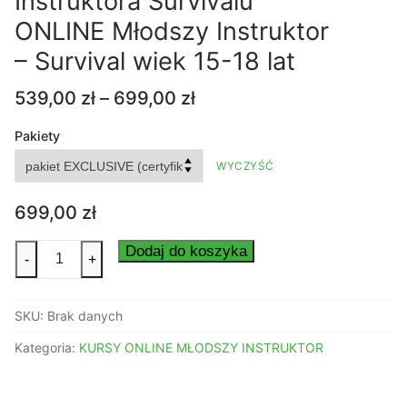
Instruktora Survivalu
ONLINE Młodszy Instruktor
– Survival wiek 15-18 lat
Zakres
539,00
zł
–
699,00
zł
cen:
od
Pakiety
539,00 zł
WYCZYŚĆ
do
699,00 zł
699,00
zł
ilość
Dodaj do koszyka
-
+
Kurs
Młodszego
SKU:
Brak danych
Instruktora
Survivalu
Kategoria:
KURSY ONLINE MŁODSZY INSTRUKTOR
ONLINE
Młodszy