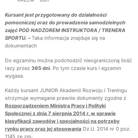
Kursant jest przygotowany do działalności
pomocniczej oraz do prowadzenia samodzielnych
zajęć POD NADZOREM INSTRUKTORA / TRENERA
SPORTU.
–
Taka informacja znajduje się na
dokumentach
Do egzaminu można podchodzić nieograniczoną ilość
razy przez
365 dni
. Po tym czasie kurs i egzamin
wygasa.
Każdy kursant JUNIOR Akademii Rozwoju i Treningu
otrzymuje wymagane prawnie dokumenty zgodne z
Rozporządzeniem Ministra Pracy i Polityki
Społecznej z dnia 7 sierpnia 2014 r. w sprawie
klasyfikacji zawodów i specjalności na potrzeby
rynku pracy oraz jej stosowania
Dz.U. 2014 nr 0 poz.
1145 ze zm
.