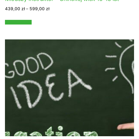
Zakres
439,00
zł
–
599,00
zł
cen:
od
439,00 zł
Wybierz opcje
do
599,00 zł