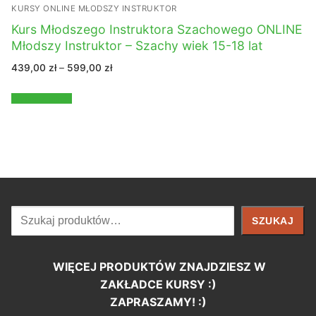
KURSY ONLINE MŁODSZY INSTRUKTOR
Kurs Młodszego Instruktora Szachowego ONLINE
Młodszy Instruktor – Szachy wiek 15-18 lat
Zakres
439,00
zł
–
599,00
zł
cen:
od
439,00 zł
Wybierz opcje
do
599,00 zł
Szukaj
SZUKAJ
WIĘCEJ PRODUKTÓW ZNAJDZIESZ W
ZAKŁADCE KURSY :)
ZAPRASZAMY! :)