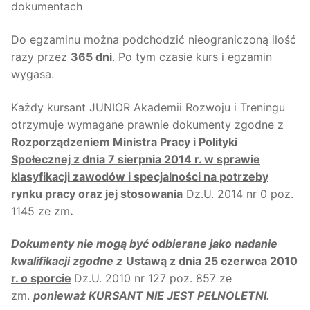
dokumentach
Do egzaminu można podchodzić nieograniczoną ilość
razy przez
365 dni
. Po tym czasie kurs i egzamin
wygasa.
Każdy kursant JUNIOR Akademii Rozwoju i Treningu
otrzymuje wymagane prawnie dokumenty zgodne z
Rozporządzeniem Ministra Pracy i Polityki
Społecznej z dnia 7 sierpnia 2014 r. w sprawie
klasyfikacji zawodów i specjalności na potrzeby
rynku pracy oraz jej stosowania
Dz.U. 2014 nr 0 poz.
1145 ze zm
.
Dokumenty nie mogą być odbierane jako nadanie
kwalifikacji zgodne z
Ustawą z dnia 25 czerwca 2010
r. o sporcie
Dz.U. 2010 nr 127 poz. 857 ze
zm.
ponieważ KURSANT NIE JEST PEŁNOLETNI.