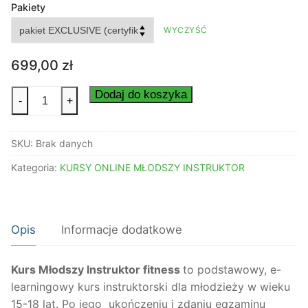
od
Pakiety
539,00 zł
WYCZYŚĆ
do
699,00 zł
699,00
zł
ilość
Dodaj do koszyka
-
+
Kurs
Młodszego
SKU:
Brak danych
Instruktora
FITNESS
Kategoria:
KURSY ONLINE MŁODSZY INSTRUKTOR
ONLINE
Młodszy
Instruktor
Opis
Informacje dodatkowe
-
Fitness
wiek
Kurs Młodszy Instruktor fitness
to podstawowy, e-
15-
learningowy kurs instruktorski dla młodzieży w wieku
18
15-18 lat. Po jego ukończeniu i zdaniu egzaminu