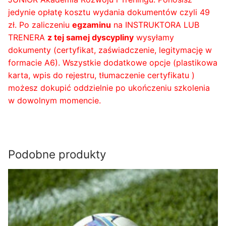
jedynie opłatę kosztu wydania dokumentów czyli 49
zł. Po zaliczeniu
egzaminu
na INSTRUKTORA LUB
TRENERA
z tej samej dyscypliny
wysyłamy
dokumenty (certyfikat, zaświadczenie, legitymację w
formacie A6). Wszystkie dodatkowe opcje (plastikowa
karta, wpis do rejestru, tłumaczenie certyfikatu )
możesz dokupić oddzielnie po ukończeniu szkolenia
w dowolnym momencie.
Podobne produkty