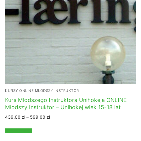
KURSY ONLINE MŁODSZY INSTRUKTOR
Kurs Młodszego Instruktora Unihokeja ONLINE
Młodszy Instruktor – Unihokej wiek 15-18 lat
Zakres
439,00
zł
–
599,00
zł
cen:
od
439,00 zł
Wybierz opcje
do
599,00 zł