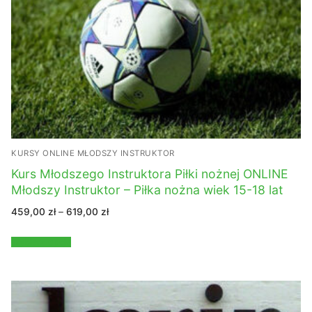
KURSY ONLINE MŁODSZY INSTRUKTOR
Kurs Młodszego Instruktora Piłki nożnej ONLINE
Młodszy Instruktor – Piłka nożna wiek 15-18 lat
Zakres
459,00
zł
–
619,00
zł
cen:
od
459,00 zł
Wybierz opcje
do
619,00 zł