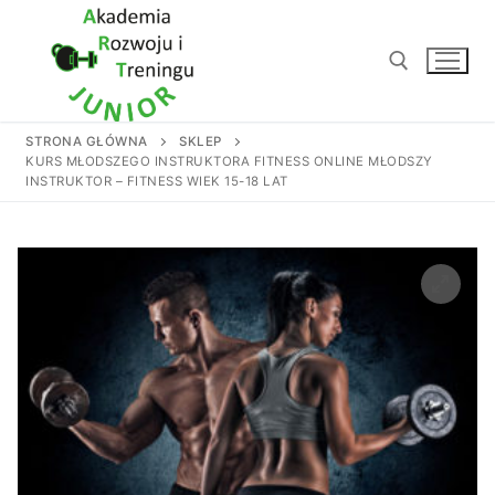
Przejdź
do
treści
STRONA GŁÓWNA
SKLEP
Szukaj:
KURS MŁODSZEGO INSTRUKTORA FITNESS ONLINE MŁODSZY
INSTRUKTOR – FITNESS WIEK 15-18 LAT