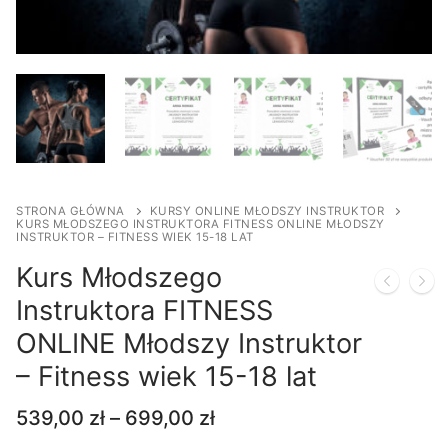
STRONA GŁÓWNA
KURSY ONLINE MŁODSZY INSTRUKTOR
KURS MŁODSZEGO INSTRUKTORA FITNESS ONLINE MŁODSZY
INSTRUKTOR – FITNESS WIEK 15-18 LAT
Kurs Młodszego
Instruktora FITNESS
ONLINE Młodszy Instruktor
– Fitness wiek 15-18 lat
Zakres
539,00
zł
–
699,00
zł
cen: