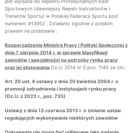
jest wpisana do Rejestru Profesjonalnych Kadr
Sportowych (dawniejszy Rejestr Instruktorów i
Trenerów Sportu) w Polskiej Federacji Sportu pod
numerem: #13952 . Działamy zgodnie z polskim
prawem na podstawie :
Rozporządzenia Ministra Pracy i Polityki Społecznej z
dnia 7 sierpnia 2014 r. w sprawie klasyfikacji
zawodów i specjalności na potrzeby rynku pracy
oraz jej stosowania
Dz.U. 2014 nr 0 poz. 1145 ze zm
.
Art. 20 ust. 4 ustawy z dnia 20 kwietnia 2004 r. o
promocji zatrudnienia i instytucjach rynku pracy
(Dz.U. z 2023 r., poz. 735)
Ustawy z dnia 13 czerwca 2013 r. o zmianie ustaw
regulujących wykonywanie niektórych zawodów
Dokumenty nie mogą być odbierane jako nadanie