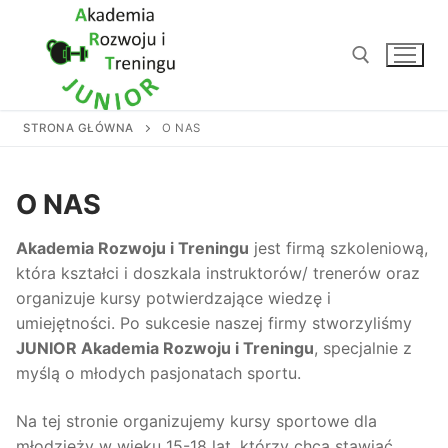
Przejdź
do
treści
STRONA GŁÓWNA
O NAS
Szukaj:
O NAS
Akademia Rozwoju i Treningu
jest firmą szkoleniową,
która kształci i doszkala instruktorów/ trenerów oraz
organizuje kursy potwierdzające wiedzę i
umiejętności. Po sukcesie naszej firmy stworzyliśmy
JUNIOR Akademia Rozwoju i Treningu
, specjalnie z
myślą o młodych pasjonatach sportu.
Na tej stronie organizujemy kursy sportowe dla
młodzieży w wieku 15-18 lat, którzy chcą stawiać