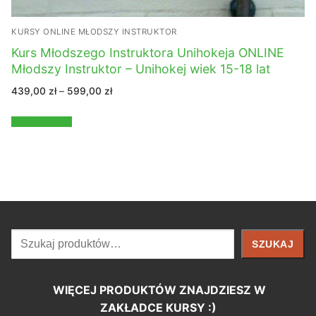
KURSY ONLINE MŁODSZY INSTRUKTOR
Kurs Młodszego Instruktora Unihokeja ONLINE
Młodszy Instruktor – Unihokej wiek 15-18 lat
Zakres
439,00
zł
–
599,00
zł
cen:
od
439,00 zł
Wybierz opcje
do
599,00 zł
Szukaj
SZUKAJ
WIĘCEJ PRODUKTÓW ZNAJDZIESZ W
ZAKŁADCE KURSY :)