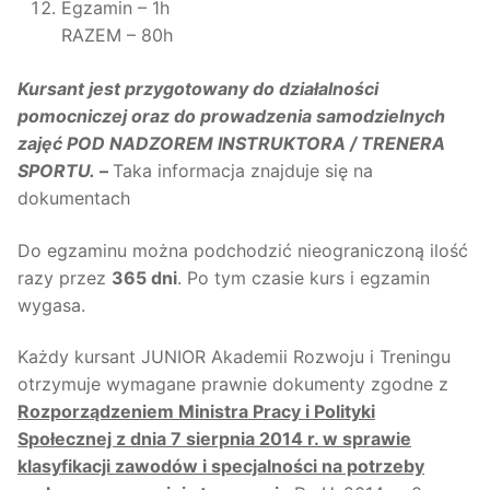
Egzamin – 1h
RAZEM – 80h
Kursant jest przygotowany do działalności
pomocniczej oraz do prowadzenia samodzielnych
zajęć POD NADZOREM INSTRUKTORA / TRENERA
SPORTU.
–
Taka informacja znajduje się na
dokumentach
Do egzaminu można podchodzić nieograniczoną ilość
razy przez
365 dni
. Po tym czasie kurs i egzamin
wygasa.
Każdy kursant JUNIOR Akademii Rozwoju i Treningu
otrzymuje wymagane prawnie dokumenty zgodne z
Rozporządzeniem Ministra Pracy i Polityki
Społecznej z dnia 7 sierpnia 2014 r. w sprawie
klasyfikacji zawodów i specjalności na potrzeby