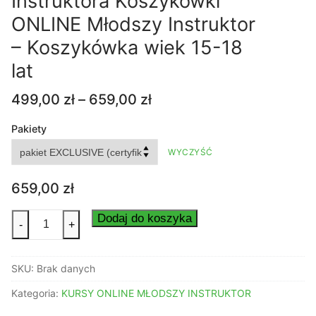
Instruktora Koszykówki
ONLINE Młodszy Instruktor
– Koszykówka wiek 15-18
lat
Zakres
499,00
zł
–
659,00
zł
cen:
od
Pakiety
499,00 zł
WYCZYŚĆ
do
659,00 zł
659,00
zł
ilość
Dodaj do koszyka
-
+
Kurs
Młodszego
SKU:
Brak danych
Instruktora
Koszykówki
Kategoria:
KURSY ONLINE MŁODSZY INSTRUKTOR
ONLINE