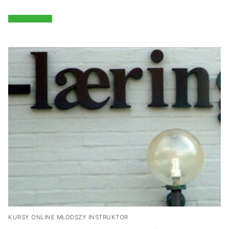
cen:
od
519,00 zł
Wybierz opcje
do
679,00 zł
KURSY ONLINE MŁODSZY INSTRUKTOR