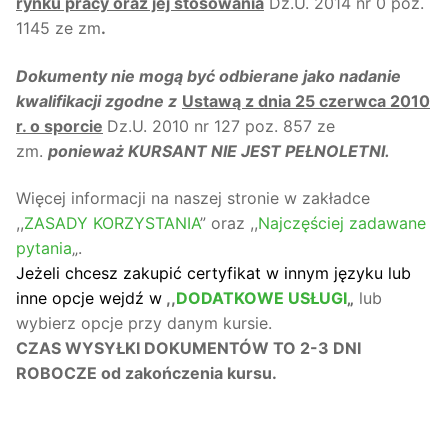
rynku pracy oraz jej stosowania
Dz.U. 2014 nr 0 poz.
1145 ze zm
.
Dokumenty nie mogą być odbierane jako nadanie
kwalifikacji zgodne z
Ustawą z dnia 25 czerwca 2010
r. o sporcie
Dz.U. 2010 nr 127 poz. 857 ze
zm.
ponieważ KURSANT NIE JEST PEŁNOLETNI.
Więcej informacji na naszej stronie w zakładce
,,
ZASADY KORZYSTANIA
” oraz ,,
Najczęściej zadawane
pytania
„.
Jeżeli chcesz zakupić certyfikat w innym języku lub
inne opcje wejdź w
,,
DODATKOWE USŁUGI
„
lub
wybierz opcje przy danym kursie.
CZAS WYSYŁKI DOKUMENTÓW TO 2-3 DNI
ROBOCZE od zakończenia kursu.