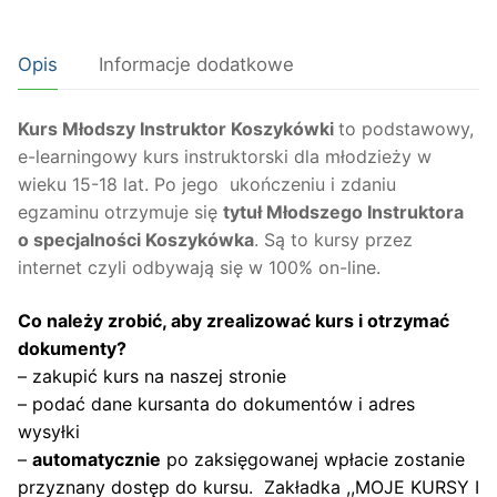
Młodszy
Instruktor
Opis
Informacje dodatkowe
-
Koszykówka
wiek
Kurs Młodszy Instruktor Koszykówki
to podstawowy,
15-
e-learningowy kurs instruktorski dla młodzieży w
18
wieku 15-18 lat. Po jego ukończeniu i zdaniu
lat
egzaminu otrzymuje się
tytuł Młodszego Instruktora
o specjalności Koszykówka
. Są to kursy przez
internet czyli odbywają się w 100% on-line.
Co należy zrobić, aby zrealizować kurs i otrzymać
dokumenty?
– zakupić kurs na naszej stronie
– podać dane kursanta do dokumentów i adres
wysyłki
–
automatycznie
po zaksięgowanej wpłacie zostanie
przyznany dostęp do kursu. Zakładka ,,MOJE KURSY I