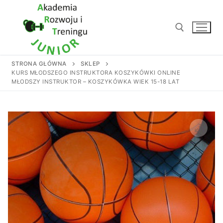
Przejdź
do
treści
STRONA GŁÓWNA
SKLEP
Szukaj:
KURS MŁODSZEGO INSTRUKTORA KOSZYKÓWKI ONLINE
MŁODSZY INSTRUKTOR – KOSZYKÓWKA WIEK 15-18 LAT