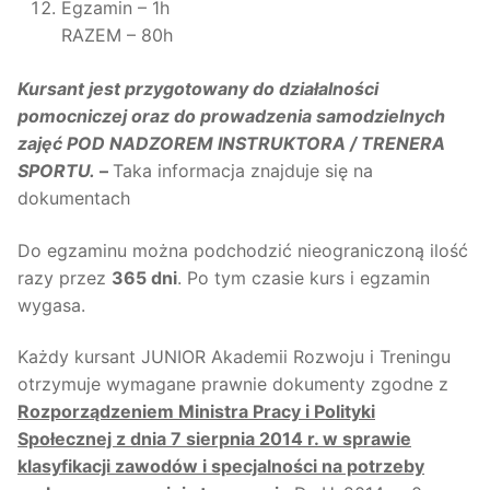
Egzamin – 1h
RAZEM – 80h
Kursant jest przygotowany do działalności
pomocniczej oraz do prowadzenia samodzielnych
zajęć POD NADZOREM INSTRUKTORA / TRENERA
SPORTU.
–
Taka informacja znajduje się na
dokumentach
Do egzaminu można podchodzić nieograniczoną ilość
razy przez
365 dni
. Po tym czasie kurs i egzamin
wygasa.
Każdy kursant JUNIOR Akademii Rozwoju i Treningu
otrzymuje wymagane prawnie dokumenty zgodne z
Rozporządzeniem Ministra Pracy i Polityki
Społecznej z dnia 7 sierpnia 2014 r. w sprawie
klasyfikacji zawodów i specjalności na potrzeby