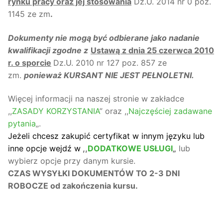
rynku pracy oraz jej stosowania
Dz.U. 2014 nr 0 poz.
1145 ze zm
.
Dokumenty nie mogą być odbierane jako nadanie
kwalifikacji zgodne z
Ustawą z dnia 25 czerwca 2010
r. o sporcie
Dz.U. 2010 nr 127 poz. 857 ze
zm.
ponieważ KURSANT NIE JEST PEŁNOLETNI.
Więcej informacji na naszej stronie w zakładce
,,
ZASADY KORZYSTANIA
” oraz ,,
Najczęściej zadawane
pytania
„.
Jeżeli chcesz zakupić certyfikat w innym języku lub
inne opcje wejdź w
,,
DODATKOWE USŁUGI
„
lub
wybierz opcje przy danym kursie.
CZAS WYSYŁKI DOKUMENTÓW TO 2-3 DNI
ROBOCZE od zakończenia kursu.