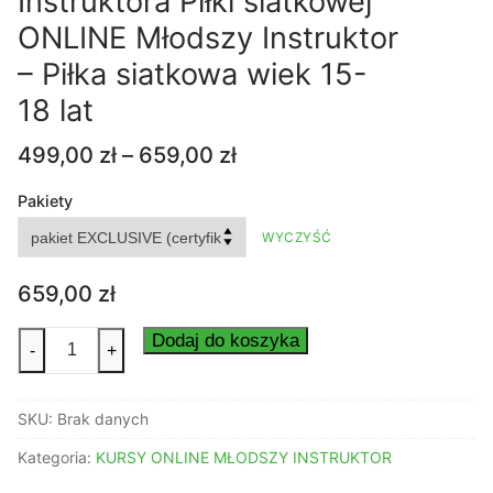
Instruktora Piłki siatkowej
ONLINE Młodszy Instruktor
– Piłka siatkowa wiek 15-
18 lat
Zakres
499,00
zł
–
659,00
zł
cen:
od
Pakiety
499,00 zł
WYCZYŚĆ
do
659,00 zł
659,00
zł
ilość
Dodaj do koszyka
-
+
Kurs
Młodszego
SKU:
Brak danych
Instruktora
Piłki
Kategoria:
KURSY ONLINE MŁODSZY INSTRUKTOR
siatkowej