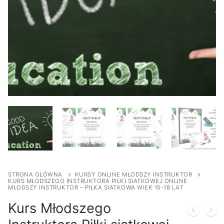
STRONA GŁÓWNA
KURSY ONLINE MŁODSZY INSTRUKTOR
KURS MŁODSZEGO INSTRUKTORA PIŁKI SIATKOWEJ ONLINE
MŁODSZY INSTRUKTOR – PIŁKA SIATKOWA WIEK 15-18 LAT
Kurs Młodszego