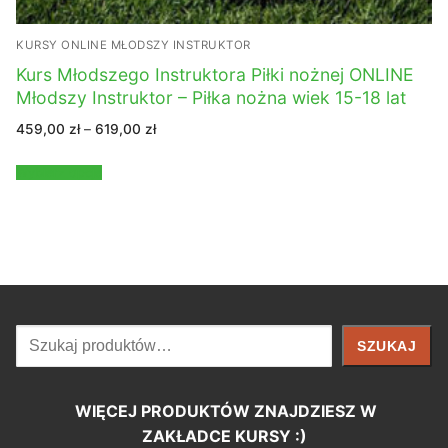
KURSY ONLINE MŁODSZY INSTRUKTOR
Kurs Młodszego Instruktora Piłki nożnej ONLINE
Młodszy Instruktor – Piłka nożna wiek 15-18 lat
Zakres
459,00
zł
–
619,00
zł
cen:
od
459,00 zł
Wybierz opcje
do
619,00 zł
Szukaj
SZUKAJ
WIĘCEJ PRODUKTÓW ZNAJDZIESZ W
ZAKŁADCE KURSY :)