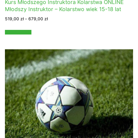
Kurs Młodszego Instruktora Kolarstwa ONLINE
Młodszy Instruktor – Kolarstwo wiek 15-18 lat
Zakres
519,00
zł
–
679,00
zł
cen:
od
519,00 zł
Wybierz opcje
do
679,00 zł