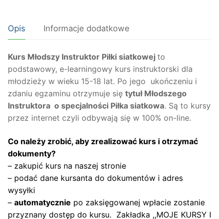
ONLINE
Młodszy
Opis
Informacje dodatkowe
Instruktor
-
Piłka
Kurs Młodszy Instruktor Piłki siatkowej
to
siatkowa
podstawowy, e-learningowy kurs instruktorski dla
wiek
młodzieży w wieku 15-18 lat. Po jego ukończeniu i
15-
zdaniu egzaminu otrzymuje się
tytuł Młodszego
18
Instruktora o specjalności Piłka siatkowa
. Są to kursy
lat
przez internet czyli odbywają się w 100% on-line.
Co należy zrobić, aby zrealizować kurs i otrzymać
dokumenty?
– zakupić kurs na naszej stronie
– podać dane kursanta do dokumentów i adres
wysyłki
–
automatycznie
po zaksięgowanej wpłacie zostanie
przyznany dostęp do kursu. Zakładka ,,MOJE KURSY I