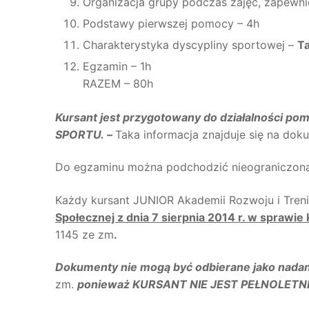
Organizacja grupy podczas zajęć, zapewni
Podstawy pierwszej pomocy – 4h
Charakterystyka dyscypliny sportowej –
Ta
Egzamin – 1h
RAZEM – 80h
Kursant jest przygotowany do działalności 
SPORTU.
–
Taka informacja znajduje się na do
Do egzaminu można podchodzić nieograniczoną
Każdy kursant JUNIOR Akademii Rozwoju i Tre
Społecznej z dnia 7 sierpnia 2014 r. w sprawie
1145 ze zm
.
Dokumenty nie mogą być odbierane jako nadani
zm.
ponieważ KURSANT NIE JEST PEŁNOLETNI