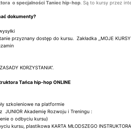
Taniec
ktora o specjalności Taniec hip-hop
. Są to kursy przez in
hip-
hop
zymać dokumenty?
wiek
15-
wysyłki
18
tanie przyznany dostęp do kursu. Zakładka ,,MOJE KURS
lat
gzamin
e ,,ZASADY KORZYSTANIA”
.
struktora Tańca hip-hop ONLINE
ały szkoleniowe na platformie
z JUNIOR Akademię Rozwoju i Treningu :
zenie o odbyciu kursu)
odbyciu kursu, plastikowa KARTA MŁODSZEGO INSTRUKTORA