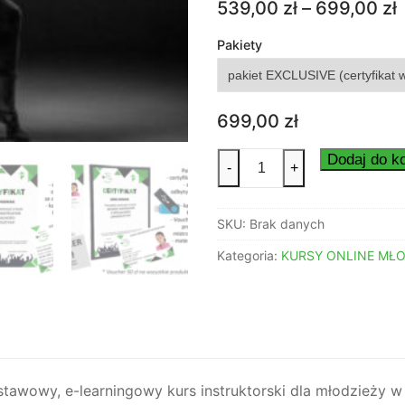
539,00
zł
–
699,00
zł
Pakiety
5
6
699,00
zł
ilość
Dodaj do k
-
+
Kurs
Młodszego
SKU:
Brak danych
Instruktora
Tańca
Kategoria:
KURSY ONLINE MŁ
hip-
hop
ONLINE
Młodszy
Instruktor
-
tawowy, e-learningowy kurs instruktorski dla młodzieży w 