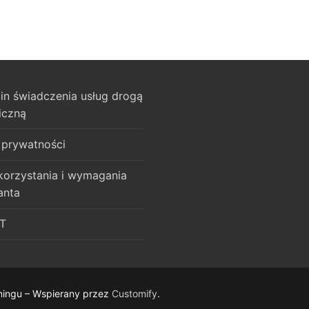
in świadczenia usług drogą
iczną
 prywatności
korzystania i wymagania
anta
T
ningu – Wspierany przez
Customify
.