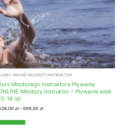
KURSY ONLINE MŁODSZY INSTRUKTOR
Kurs Młodszego Instruktora Pływania
ONLINE Młodszy Instruktor – Pływanie wiek
15-18 lat
Zakres
539,00
zł
–
699,00
zł
cen:
od
539,00 zł
Wybierz opcje
do
699,00 zł