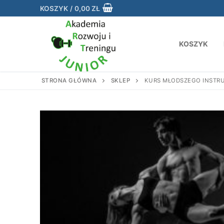
Przejdź
KOSZYK
/
0,00
ZŁ
do
treści
KOSZYK
STRONA GŁÓWNA
SKLEP
KURS MŁODSZEGO INSTRUK