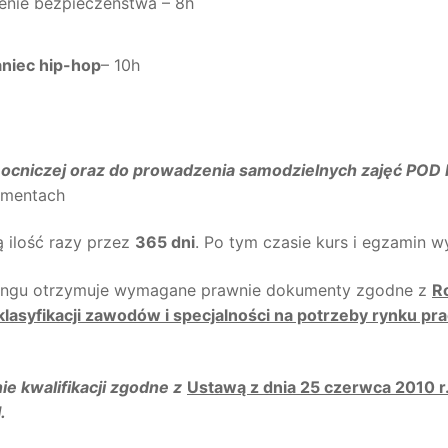
enie bezpieczeństwa – 8h
niec hip-hop
– 10h
pomocniczej oraz do prowadzenia samodzielnych zajęć
kumentach
 ilość razy przez
365 dni
. Po tym czasie kurs i egzamin w
ningu otrzymuje wymagane prawnie dokumenty zgodne z
Ro
 klasyfikacji zawodów i specjalności na potrzeby rynku pra
e kwalifikacji zgodne z
Ustawą z dnia 25 czerwca 2010 r.
.