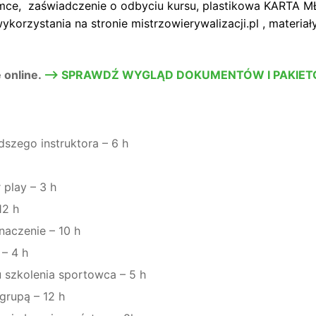
ramce, zaświadczenie o odbyciu kursu, plastikowa KAR
korzystania na stronie mistrzowierywalizacji.pl , materiał
 online.
–> SPRAWDŹ WYGLĄD DOKUMENTÓW I PAKIET
szego instruktora – 6 h
 play – 3 h
12 h
naczenie – 10 h
– 4 h
 szkolenia sportowca – 5 h
grupą – 12 h