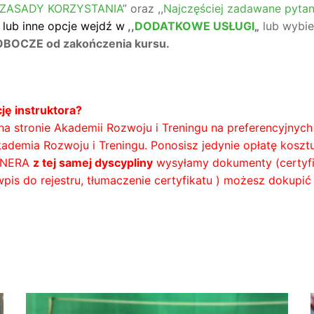
ZASADY KORZYSTANIA
” oraz ,,
Najczęściej zadawane pytan
 lub inne opcje wejdź w
,,
DODATKOWE USŁUGI
„
lub wybie
OCZE od zakończenia kursu.
ję instruktora?
 na stronie Akademii Rozwoju i Treningu na preferencyjny
kademia Rozwoju i Treningu. Ponosisz jedynie opłatę kosz
ENERA
z tej samej dyscypliny
wysyłamy dokumenty (certyfik
pis do rejestru, tłumaczenie certyfikatu ) możesz dokupić