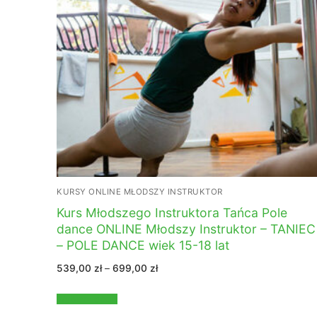
KURSY ONLINE MŁODSZY INSTRUKTOR
Kurs Młodszego Instruktora Tańca Pole
dance ONLINE Młodszy Instruktor – TANIEC
– POLE DANCE wiek 15-18 lat
Zakres
539,00
zł
–
699,00
zł
cen:
od
539,00 zł
Wybierz opcje
do
699,00 zł