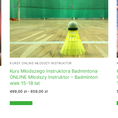
KURSY ONLINE MŁODSZY INSTRUKTOR
Kurs Młodszego Instruktora Badmintona
ONLINE Młodszy Instruktor – Badminton
wiek 15-18 lat
Zakres
499,00
zł
–
659,00
zł
cen:
od
499,00 zł
Wybierz opcje
do
659,00 zł