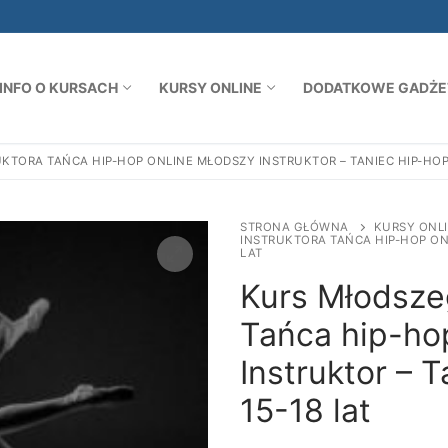
INFO O KURSACH
KURSY ONLINE
DODATKOWE GADŻET
TORA TAŃCA HIP-HOP ONLINE MŁODSZY INSTRUKTOR – TANIEC HIP-HOP 
STRONA GŁÓWNA
KURSY ONL
INSTRUKTORA TAŃCA HIP-HOP ONL
LAT
Kurs Młodsze
Tańca hip-ho
Instruktor – 
15-18 lat