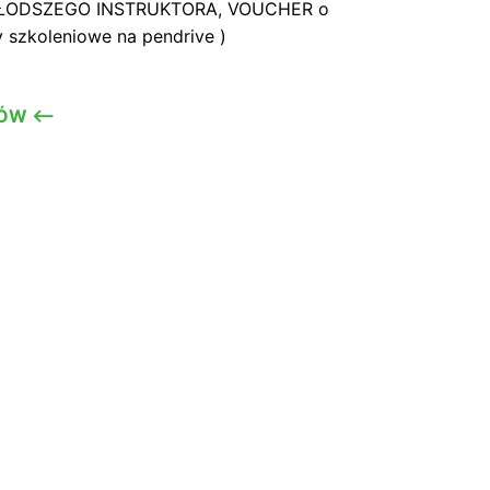
TA MŁODSZEGO INSTRUKTORA, VOUCHER o
y szkoleniowe na pendrive )
ÓW <—