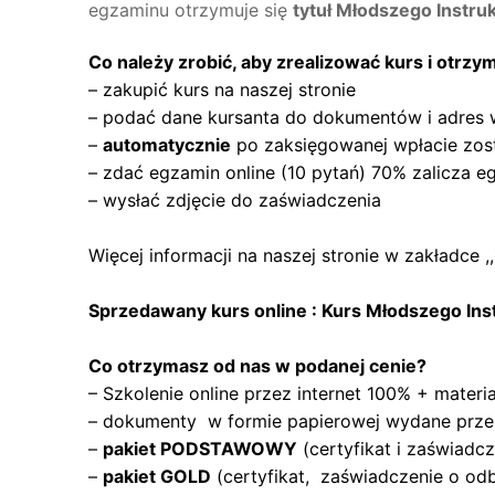
egzaminu otrzymuje się
tytuł Młodszego Instru
Co należy zrobić, aby zrealizować kurs i otr
– zakupić kurs na naszej stronie
– podać dane kursanta do dokumentów i adres 
–
automatycznie
po zaksięgowanej wpłacie zos
– zdać egzamin online (10 pytań) 70% zalicza e
– wysłać zdjęcie do zaświadczenia
Więcej informacji na naszej stronie w zakładc
Sprzedawany kurs online : Kurs Młodszego In
Co otrzymasz od nas w podanej cenie?
– Szkolenie online przez internet 100% + materi
– dokumenty w formie papierowej wydane prze
–
pakiet PODSTAWOWY
(certyfikat i zaświadc
–
pakiet GOLD
(certyfikat, zaświadczenie o 