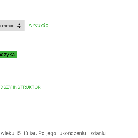
Zakres
cen:
od
39,00 zł
WYCZYŚĆ
do
99,00 zł
oszyka
ODSZY INSTRUKTOR
wieku 15-18 lat. Po jego ukończeniu i zdaniu