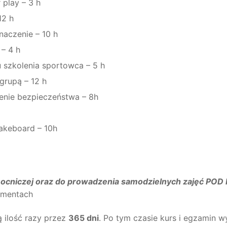
 play – 3 h
12 h
naczenie – 10 h
– 4 h
 szkolenia sportowca – 5 h
grupą – 12 h
enie bezpieczeństwa – 8h
akeboard – 10h
pomocniczej oraz do prowadzenia samodzielnych zajęć
kumentach
 ilość razy przez
365 dni
. Po tym czasie kurs i egzamin w