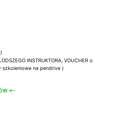
)
TA MŁODSZEGO INSTRUKTORA, VOUCHER o
y szkoleniowe na pendrive )
ÓW <—