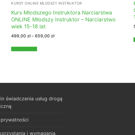
KURSY ONLINE MŁODSZY INSTRUKTOR
Kurs Młodszego Instruktora Narciarstwa
ONLINE Młodszy Instruktor – Narciarstwo
wiek 15-18 lat
Zakres
499,00
zł
–
659,00
zł
cen:
od
499,00 zł
Wybierz opcje
do
659,00 zł
in świadczenia usług drogą
iczną
 prywatności
korzystania i wymagania