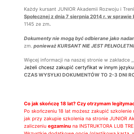
Każdy kursant JUNIOR Akademii Rozwoju i Tre
Społecznej z dnia 7 sierpnia 2014 r. w sprawie
1145 ze zm
.
Dokumenty nie mogą być odbierane jako nadani
zm.
ponieważ KURSANT NIE JEST PEŁNOLETNI
Więcej informacji na naszej stronie w zakładce ,,
Jeżeli chcesz zakupić certyfikat w innym języku
CZAS WYSYŁKI DOKUMENTÓW TO 2-3 DNI ROB
Co jak skończę 18 lat? Czy otrzymam legitymac
Po skończeniu 18 lat możesz zakupić szkolenie
jak przy zakupie szkolenia na stronie JUNIOR A
zaliczeniu
egzaminu
na INSTRUKTORA LUB TR
Wszystkie dodatkowe opcje (plastikowa karta, w