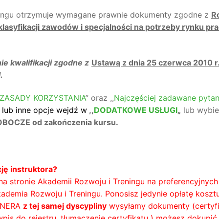
ningu otrzymuje wymagane prawnie dokumenty zgodne z
Ro
 klasyfikacji zawodów i specjalności na potrzeby rynku pra
e kwalifikacji zgodne z
Ustawą z dnia 25 czerwca 2010 r.
.
ZASADY KORZYSTANIA
” oraz ,,
Najczęściej zadawane pytan
 lub inne opcje wejdź w
,,
DODATKOWE USŁUGI
„
lub wybie
OCZE od zakończenia kursu.
ję instruktora?
 na stronie Akademii Rozwoju i Treningu na preferencyjny
kademia Rozwoju i Treningu. Ponosisz jedynie opłatę kosz
ENERA
z tej samej dyscypliny
wysyłamy dokumenty (certyfik
pis do rejestru, tłumaczenie certyfikatu ) możesz dokupić