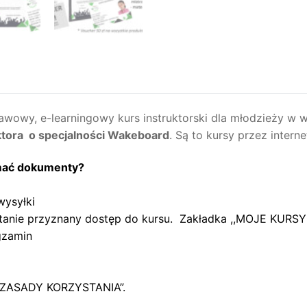
18
lat
awowy, e-learningowy kurs instruktorski dla młodzieży w w
ktora o specjalności Wakeboard
. Są to kursy przez intern
zymać dokumenty?
wysyłki
tanie przyznany dostęp do kursu. Zakładka ,,MOJE KURS
gzamin
e ,,ZASADY KORZYSTANIA”
.