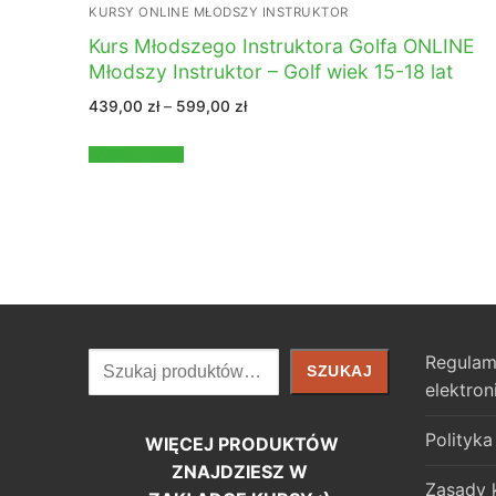
KURSY ONLINE MŁODSZY INSTRUKTOR
Kurs Młodszego Instruktora Golfa ONLINE
Młodszy Instruktor – Golf wiek 15-18 lat
Zakres
439,00
zł
–
599,00
zł
cen:
od
439,00 zł
Wybierz opcje
do
599,00 zł
Szukaj
Regulam
SZUKAJ
elektron
Polityka
WIĘCEJ PRODUKTÓW
ZNAJDZIESZ W
Zasady 