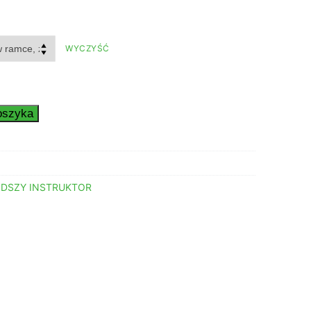
en:
od
29,00 zł
WYCZYŚĆ
do
89,00 zł
oszyka
ODSZY INSTRUKTOR