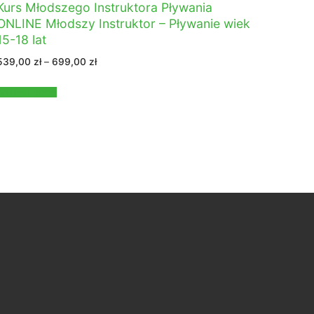
Kurs Młodszego Instruktora Pływania
ONLINE Młodszy Instruktor – Pływanie wiek
15-18 lat
Zakres
539,00
zł
–
699,00
zł
cen:
od
539,00 zł
Wybierz opcje
do
699,00 zł