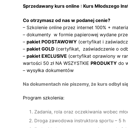
Sprzedawany kurs online : Kurs Młodszego I
Co otrzymasz od nas w podanej cenie?
– Szkolenie online przez internet 100% + materi
– dokumenty w formie papierowej wydane prze
–
pakiet PODSTAWOWY
(certyfikat i zaświadc
–
pakiet GOLD
(certyfikat, zaświadczenie o 
–
pakiet EXCLUSIVE
(certyfikat oprawiony w 
wartości 50 zł NA WSZYSTKIE
PRODUKTY
do wy
– wysyłka dokumentów
Na dokumentach nie piszemy, że kurs odbył się
Program szkolenia:
Zadania, rola oraz oczekiwania wobec młod
Droga zawodowa instruktora sportu – 5 h