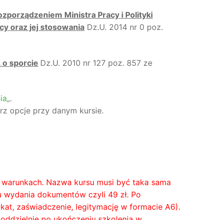
zporządzeniem Ministra Pracy i Polityki
cy oraz jej stosowania
Dz.U. 2014 nr 0 poz.
 o sporcie
Dz.U. 2010 nr 127 poz. 857 ze
ia
„.
rz opcje przy danym kursie.
ch warunkach. Nazwa kursu musi być taka sama
tu wydania dokumentów czyli 49 zł. Po
at, zaświadczenie, legitymację w formacie A6).
 oddzielnie po ukończeniu szkolenia w