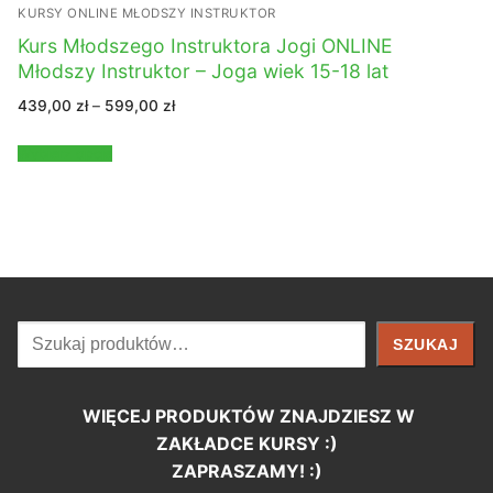
KURSY ONLINE MŁODSZY INSTRUKTOR
Kurs Młodszego Instruktora Jogi ONLINE
Młodszy Instruktor – Joga wiek 15-18 lat
Zakres
439,00
zł
–
599,00
zł
cen:
od
439,00 zł
Wybierz opcje
do
599,00 zł
Szukaj
SZUKAJ
WIĘCEJ PRODUKTÓW ZNAJDZIESZ W
ZAKŁADCE KURSY :)
ZAPRASZAMY! :)