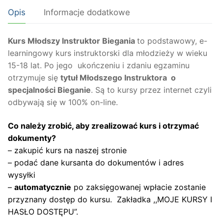
Instruktor
Opis
Informacje dodatkowe
-
Bieganie
wiek
Kurs Młodszy Instruktor Biegania
to podstawowy, e-
15-
learningowy kurs instruktorski dla młodzieży w wieku
18
15-18 lat. Po jego ukończeniu i zdaniu egzaminu
lat
otrzymuje się
tytuł Młodszego Instruktora o
specjalności Bieganie
. Są to kursy przez internet czyli
odbywają się w 100% on-line.
Co należy zrobić, aby zrealizować kurs i otrzymać
dokumenty?
– zakupić kurs na naszej stronie
– podać dane kursanta do dokumentów i adres
wysyłki
–
automatycznie
po zaksięgowanej wpłacie zostanie
przyznany dostęp do kursu. Zakładka ,,MOJE KURSY I
HASŁO DOSTĘPU”.