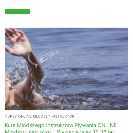
cen:
od
459,00 zł
Wybierz opcje
do
619,00 zł
KURSY ONLINE MŁODSZY INSTRUKTOR
Kurs Młodszego Instruktora Pływania ONLINE
Młodszy Instruktor – Pływanie wiek 15-18 lat