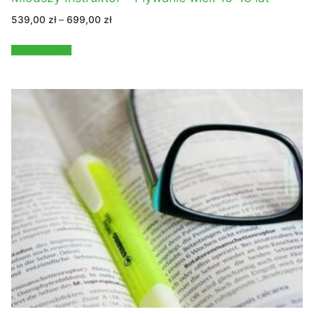
Zakres
539,00
zł
–
699,00
zł
cen:
od
539,00 zł
Wybierz opcje
do
699,00 zł