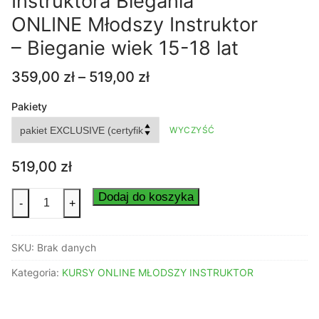
Instruktora Biegania
ONLINE Młodszy Instruktor
– Bieganie wiek 15-18 lat
Zakres
359,00
zł
–
519,00
zł
cen:
od
Pakiety
359,00 zł
WYCZYŚĆ
do
519,00 zł
519,00
zł
ilość
Dodaj do koszyka
-
+
Kurs
Młodszego
SKU:
Brak danych
Instruktora
Biegania
Kategoria:
KURSY ONLINE MŁODSZY INSTRUKTOR
ONLINE
Młodszy