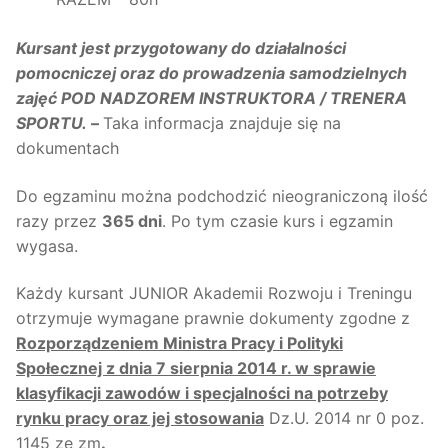
Kursant jest przygotowany do działalności
pomocniczej oraz do prowadzenia samodzielnych
zajęć POD NADZOREM INSTRUKTORA / TRENERA
SPORTU.
–
Taka informacja znajduje się na
dokumentach
Do egzaminu można podchodzić nieograniczoną ilość
razy przez
365 dni
. Po tym czasie kurs i egzamin
wygasa.
Każdy kursant JUNIOR Akademii Rozwoju i Treningu
otrzymuje wymagane prawnie dokumenty zgodne z
Rozporządzeniem Ministra Pracy i Polityki
Społecznej z dnia 7 sierpnia 2014 r. w sprawie
klasyfikacji zawodów i specjalności na potrzeby
rynku pracy oraz jej stosowania
Dz.U. 2014 nr 0 poz.
1145 ze zm
.