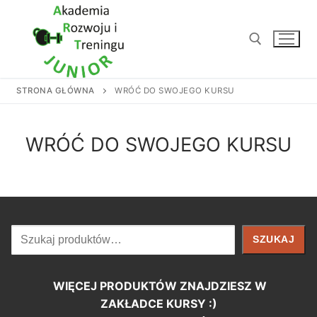
Przejdź
do
treści
STRONA GŁÓWNA
WRÓĆ DO SWOJEGO KURSU
Szukaj:
WRÓĆ DO SWOJEGO KURSU
Szukaj
SZUKAJ
WIĘCEJ PRODUKTÓW ZNAJDZIESZ W
ZAKŁADCE KURSY :)