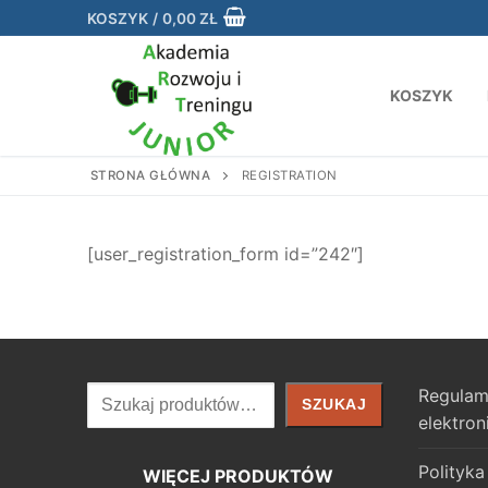
Przejdź
KOSZYK
/
0,00
ZŁ
do
treści
KOSZYK
STRONA GŁÓWNA
REGISTRATION
[user_registration_form id=”242″]
Szukaj
Regulam
SZUKAJ
elektron
Polityka
WIĘCEJ PRODUKTÓW