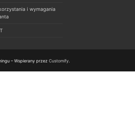
korzystania i wymagania
anta
T
ningu – Wspierany przez
Customify
.