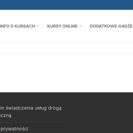
INFO O KURSACH
KURSY ONLINE
DODATKOWE GADŻET
in świadczenia usług drogą
iczną
 prywatności