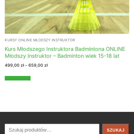
KURSY ONLINE MŁODSZY INSTRUKTOR
Kurs Młodszego Instruktora Badmintona ONLINE
Młodszy Instruktor – Badminton wiek 15-18 lat
Zakres
499,00
zł
–
659,00
zł
cen:
od
499,00 zł
Wybierz opcje
do
659,00 zł
Szukaj
SZUKAJ