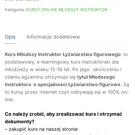
Łyżwiarstwa
Kategoria:
KURSY ONLINE MŁODSZY INSTRUKTOR
figurowego
ONLINE
Młodszy
Opis
Informacje dodatkowe
Instruktor
-
Łyżwiarstwo
Kurs Młodszy Instruktor Łyżwiarstwa figurowego
to
figurowe
podstawowy, e-learningowy kurs instruktorski dla
wiek
młodzieży w wieku 15-18 lat. Po jego ukończeniu i
15-
zdaniu egzaminu otrzymuje się
tytuł Młodszego
18
Instruktora o specjalności Łyżwiarstwo figurowe
. Są
lat
to kursy przez internet czyli odbywają się w 100% on-
line.
Co należy zrobić, aby zrealizować kurs i otrzymać
dokumenty?
– zakupić kurs na naszej stronie