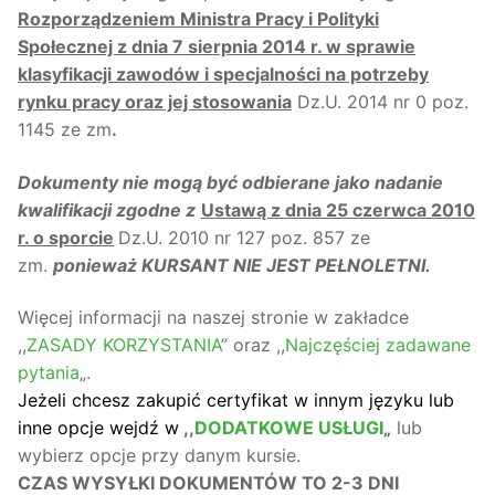
Rozporządzeniem Ministra Pracy i Polityki
Społecznej z dnia 7 sierpnia 2014 r. w sprawie
klasyfikacji zawodów i specjalności na potrzeby
rynku pracy oraz jej stosowania
Dz.U. 2014 nr 0 poz.
1145 ze zm
.
Dokumenty nie mogą być odbierane jako nadanie
kwalifikacji zgodne z
Ustawą z dnia 25 czerwca 2010
r. o sporcie
Dz.U. 2010 nr 127 poz. 857 ze
zm.
ponieważ KURSANT NIE JEST PEŁNOLETNI.
Więcej informacji na naszej stronie w zakładce
,,
ZASADY KORZYSTANIA
” oraz ,,
Najczęściej zadawane
pytania
„.
Jeżeli chcesz zakupić certyfikat w innym języku lub
inne opcje wejdź w
,,
DODATKOWE USŁUGI
„
lub
wybierz opcje przy danym kursie.
CZAS WYSYŁKI DOKUMENTÓW TO 2-3 DNI