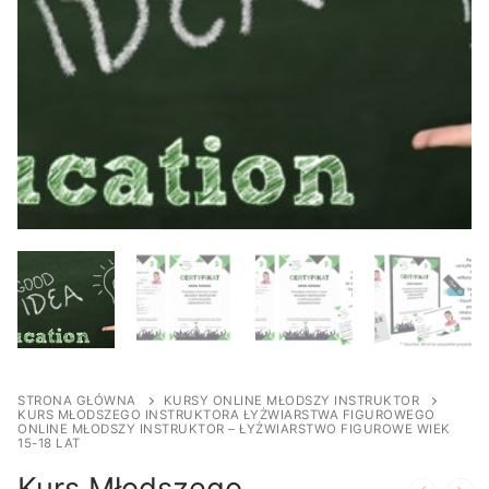
STRONA GŁÓWNA
KURSY ONLINE MŁODSZY INSTRUKTOR
KURS MŁODSZEGO INSTRUKTORA ŁYŻWIARSTWA FIGUROWEGO
ONLINE MŁODSZY INSTRUKTOR – ŁYŻWIARSTWO FIGUROWE WIEK
15-18 LAT
Kurs Młodszego