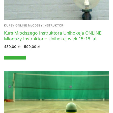
KURSY ONLINE MŁODSZY INSTRUKTOR
Kurs Młodszego Instruktora Unihokeja ONLINE
Młodszy Instruktor – Unihokej wiek 15-18 lat
Zakres
439,00
zł
–
599,00
zł
cen:
od
439,00 zł
Wybierz opcje
do
599,00 zł