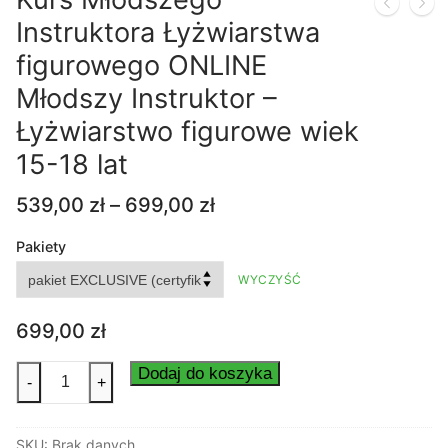
Instruktora Łyżwiarstwa
figurowego ONLINE
Młodszy Instruktor –
Łyżwiarstwo figurowe wiek
15-18 lat
Zakres
539,00
zł
–
699,00
zł
cen:
od
Pakiety
539,00 zł
WYCZYŚĆ
do
699,00 zł
699,00
zł
ilość
Dodaj do koszyka
-
+
Kurs
Młodszego
SKU:
Brak danych
Instruktora