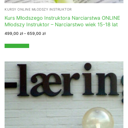
KURSY ONLINE MŁODSZY INSTRUKTOR
Kurs Młodszego Instruktora Narciarstwa ONLINE
Młodszy Instruktor – Narciarstwo wiek 15-18 lat
Zakres
499,00
zł
–
659,00
zł
cen:
od
499,00 zł
Wybierz opcje
do
659,00 zł